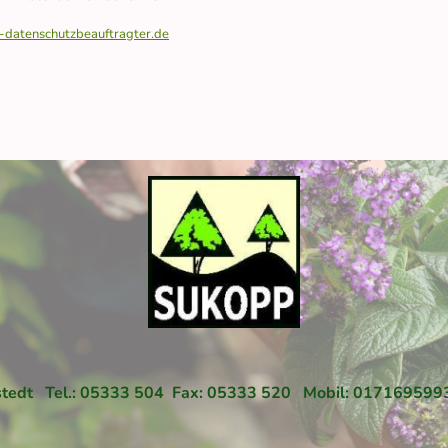
-datenschutzbeauftragter.de
lnstedt Tel.: 05333 504 Fax: 05333 520 Mobil: 017169599