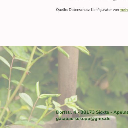
Quelle: Datenschutz-Konfigurator von
mein
Dorfstr. 4 - 38173 Sickte - Ape
galabau.sukopp@gmx.de