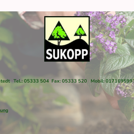
lnstedt Tel.: 05333 504 Fax: 05333 520 Mobil: 017169599
rung