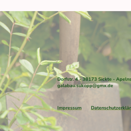
Dorfstr. 4 - 38173 Sickte - Ape
galabau.sukopp@gmx.de
Impressum
Datenschutzerklä